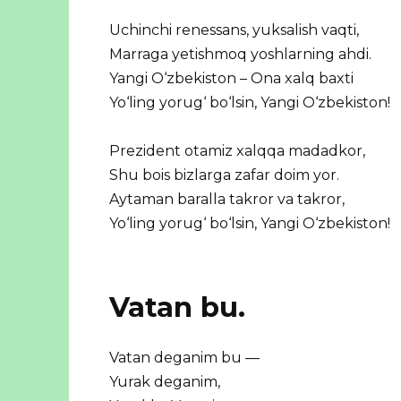
Uchinchi renessans, yuksalish vaqti,
Marraga yetishmoq yoshlarning ahdi.
Yangi O‘zbekiston – Ona xalq baxti
Yo‘ling yorug‘ bo‘lsin, Yangi O‘zbekiston!
Prezident otamiz xalqqa madadkor,
Shu bois bizlarga zafar doim yor.
Aytaman baralla takror va takror,
Yo‘ling yorug‘ bo‘lsin, Yangi O‘zbekiston!
Vatan bu.
Vatan deganim bu —
Yurak deganim,