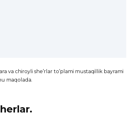
ara va chiroyli she’rlar to’plami mustaqillik bayrami
shu maqolada.
herlar.