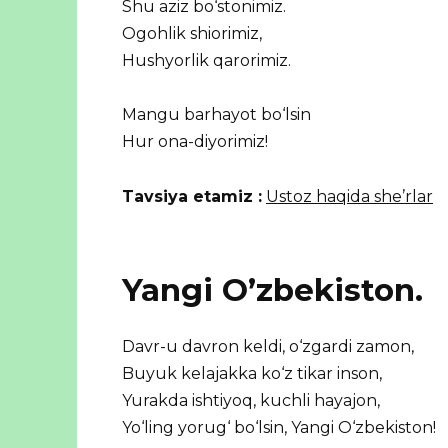
Shu aziz bo‘stonimiz.
Ogohlik shiorimiz,
Hushyorlik qarorimiz.
Mangu barhayot bo‘lsin
Hur ona-diyorimiz!
Tavsiya etamiz :
Ustoz haqida she’rlar
Yangi O’zbekiston.
Davr-u davron keldi, o‘zgardi zamon,
Buyuk kelajakka ko‘z tikar inson,
Yurakda ishtiyoq, kuchli hayajon,
Yo‘ling yorug‘ bo‘lsin, Yangi O‘zbekiston!