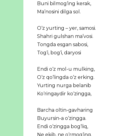
Buni bilmog‘ing kerak,
Ma’nosini dilga sol.
O‘z yurting – yer, samosi.
Shahri gulshan ma’vosi.
Tongda esgan sabosi,
Tog‘i, bog‘i, daryosi
Endi o‘z mol-u mulking,
O‘z qo‘lingda o‘z erking.
Yurting nurga belanib
Ko‘ringaydir ko‘zingga,
Barcha oltin-gavharing
Buyursin-a o‘zingga.
Endi o‘zingga bog‘liq,
Ne ekib, ne o‘rmog‘ing.