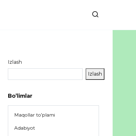
Izlash
Izlash
Bo’limlar
Maqollar to’plami
Adabiyot