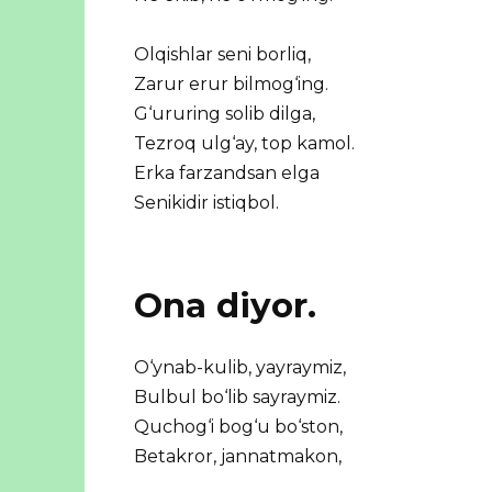
Olqishlar seni borliq,
Zarur erur bilmog‘ing.
G‘ururing solib dilga,
Tezroq ulg‘ay, top kamol.
Erka farzandsan elga
Senikidir istiqbol.
Ona diyor.
O‘ynab-kulib, yayraymiz,
Bulbul bo‘lib sayraymiz.
Quchog‘i bog‘u bo‘ston,
Betakror, jannatmakon,