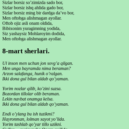
Sizlar borsiz so’zimizda sado bor,
Sizlar borsiz ishq ahlida gado bor,
Sizlar borsiz ming bir dardga da’vo bor,
Men oftobga alishmagan ayollar.
Oftob ojiz asli onam oldida,
Bibixonim yuragimning yodida,
Siz yashaysiz Mohlaroyim dodida,
Men oftobga alishmagan ayollar.
8-mart sherlari.
Ul inson men uchun jon sovg’a qilgan.
Men unga bayramda nima beraman?
Arzon salafanga, hunik o’ralgan.
Ikki dona gul bilan aldab qo’yaman.
Yorim nozlar qilib, ko’zini suzsa.
Bozordan tillolar olib beraman.
Lekin navbat onamga kelsa.
Ikki dona gul bilan aldab qo’yaman.
Endi o’ylang bu ish tuzikmi?
Hayronman, lolman xayot yo’lida.
Yorim tashlab qo’yar tillo uzikni.