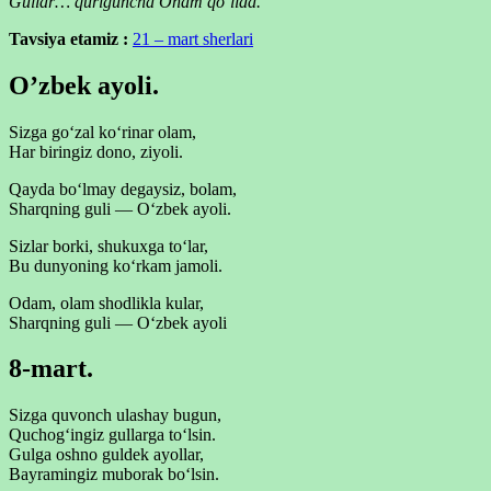
Gullar… quriguncha Onam qo’lida.
Tavsiya etamiz :
21 – mart sherlari
O’zbek ayoli.
Sizga go‘zal ko‘rinar olam,
Har biringiz dono, ziyoli.
Qayda bo‘lmay degaysiz, bolam,
Sharqning guli — O‘zbek ayoli.
Sizlar borki, shukuxga to‘lar,
Bu dunyoning ko‘rkam jamoli.
Odam, olam shodlikla kular,
Sharqning guli — O‘zbek ayoli
8-mart.
Sizga quvonch ulashay bugun,
Quchog‘ingiz gullarga to‘lsin.
Gulga oshno guldek ayollar,
Bayramingiz muborak bo‘lsin.