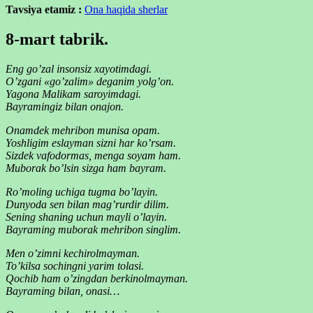
Tavsiya etamiz :
Ona haqida sherlar
8-mart tabrik.
Eng go’zal insonsiz xayotimdagi.
O’zgani «go’zalim» deganim yolg’on.
Yagona Malikam saroyimdagi.
Bayramingiz bilan onajon.
Onamdek mehribon munisa opam.
Yoshligim eslayman sizni har ko’rsam.
Sizdek vafodormas, menga soyam ham.
Muborak bo’lsin sizga ham bayram.
Ro’moling uchiga tugma bo’layin.
Dunyoda sen bilan mag’rurdir dilim.
Sening shaning uchun mayli o’layin.
Bayraming muborak mehribon singlim.
Men o’zimni kechirolmayman.
To’kilsa sochingni yarim tolasi.
Qochib ham o’zingdan berkinolmayman.
Bayraming bilan, onasi…