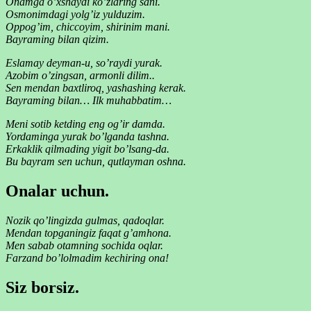
Onamga o’xshaydi ko’zlaring sani.
Osmonimdagi yolg’iz yulduzim.
Oppog’im, chiccoyim, shirinim mani.
Bayraming bilan qizim.
Eslamay deyman-u, so’raydi yurak.
Azobim o’zingsan, armonli dilim..
Sen mendan baxtliroq, yashashing kerak.
Bayraming bilan… Ilk muhabbatim…
Meni sotib ketding eng og’ir damda.
Yordaminga yurak bo’lganda tashna.
Erkaklik qilmading yigit bo’lsang-da.
Bu bayram sen uchun, qutlayman oshna.
Onalar uchun.
Nozik qo’lingizda gulmas, qadoqlar.
Mendan topganingiz faqat g’amhona.
Men sabab otamning sochida oqlar.
Farzand bo’lolmadim kechiring ona!
Siz borsiz.