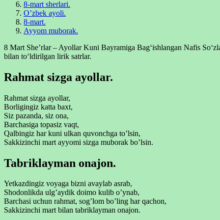
8-mart sherlari.
O’zbek ayoli.
8-mart.
Ayyom muborak.
8 Mart She’rlar – Ayollar Kuni Bayramiga Bag‘ishlangan Nafis So‘zlar
bilan to‘ldirilgan lirik satrlar.
Rahmat sizga ayollar.
Rahmat sizga ayollar,
Borligingiz katta baxt,
Siz pazanda, siz ona,
Barchasiga topasiz vaqt,
Qalbingiz har kuni ulkan quvonchga to’lsin,
Sakkizinchi mart ayyomi sizga muborak bo’lsin.
Tabriklayman onajon.
Yetkazdingiz voyaga bizni avaylab asrab,
Shodonlikda ulg’aydik doimo kulib o’ynab,
Barchasi uchun rahmat, sog’lom bo’ling har qachon,
Sakkizinchi mart bilan tabriklayman onajon.