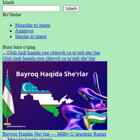
Izlash
Izlash
Bo’limlar
Maqollar to’plami
Adabiyot
Sherlar to’plami
Buni ham o'qing
Qish fasli haqida eng chiroyli va ta’sirli she’rlar
Bayroq Haqida She’rlar — Milliy G‘ururimiz Ramzi