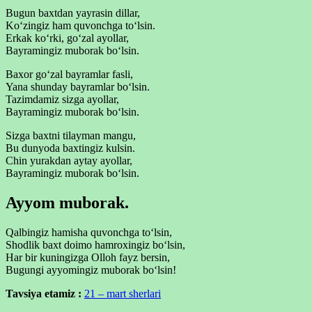
Bugun baxtdan yayrasin dillar,
Ko‘zingiz ham quvonchga to‘lsin.
Erkak ko‘rki, go‘zal ayollar,
Bayramingiz muborak bo‘lsin.
Baxor go‘zal bayramlar fasli,
Yana shunday bayramlar bo‘lsin.
Tazimdamiz sizga ayollar,
Bayramingiz muborak bo‘lsin.
Sizga baxtni tilayman mangu,
Bu dunyoda baxtingiz kulsin.
Chin yurakdan aytay ayollar,
Bayramingiz muborak bo‘lsin.
Ayyom muborak.
Qalbingiz hamisha quvonchga to‘lsin,
Shodlik baxt doimo hamroxingiz bo‘lsin,
Har bir kuningizga Olloh fayz bersin,
Bugungi ayyomingiz muborak bo‘lsin!
Tavsiya etamiz :
21 – mart sherlari