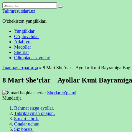
Skip
Search
to
for:
Talimresurslari.uz
content
O'zbekiston yangiliklari
Yangiliklar
O’qituvchilar
Adabiyot
Maqollar
She’rlar
Olimpiada savollari
Главная страница
»
8 Mart She’rlar – Ayollar Kuni Bayramiga Bag‘
8 Mart She’rlar – Ayollar Kuni Bayramiga
Sherlar to'plami
Mundarija
Rahmat sizga ayollar.
Tabriklayman onajon.
8-mart tabrik.
Onalar uchun.
Siz borsiz.