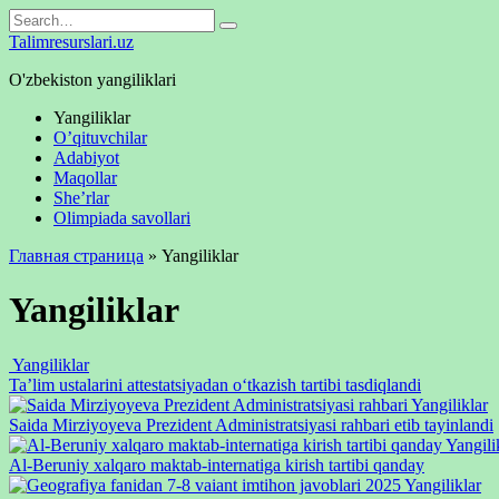
Skip
Search
to
for:
Talimresurslari.uz
content
O'zbekiston yangiliklari
Yangiliklar
O’qituvchilar
Adabiyot
Maqollar
She’rlar
Olimpiada savollari
Главная страница
»
Yangiliklar
Yangiliklar
Yangiliklar
Taʼlim ustalarini attestatsiyadan oʻtkazish tartibi tasdiqlandi
Yangiliklar
Saida Mirziyoyeva Prezident Administratsiyasi rahbari etib tayinlandi
Yangili
Al-Beruniy xalqaro maktab-internatiga kirish tartibi qanday
Yangiliklar