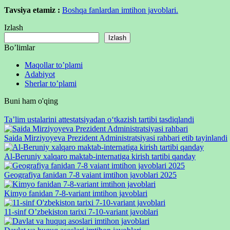
Tavsiya etamiz :
Boshqa fanlardan imtihon javoblari.
Izlash
Izlash
Bo’limlar
Maqollar to’plami
Adabiyot
Sherlar to’plami
Buni ham o'qing
Taʼlim ustalarini attestatsiyadan oʻtkazish tartibi tasdiqlandi
Saida Mirziyoyeva Prezident Administratsiyasi rahbari etib tayinlandi
Al-Beruniy xalqaro maktab-internatiga kirish tartibi qanday
Geografiya fanidan 7-8 vaiant imtihon javoblari 2025
Kimyo fanidan 7-8-variant imtihon javoblari
11-sinf O’zbekiston tarixi 7-10-variant javoblari