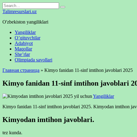
Skip
Search
to
for:
Talimresurslari.uz
content
O'zbekiston yangiliklari
Yangiliklar
O’qituvchilar
Adabiyot
Maqollar
She’rlar
Olimpiada savollari
Главная страница
»
Kimyo fanidan 11-sinf imtihon javoblari 2025
Kimyo fanidan 11-sinf imtihon javoblari 2
Yangiliklar
Kimyo fanidan 11-sinf imtihon javoblari 2025. Kimyodan imtihon javo
Kimyodan imtihon javoblari.
tez kunda.