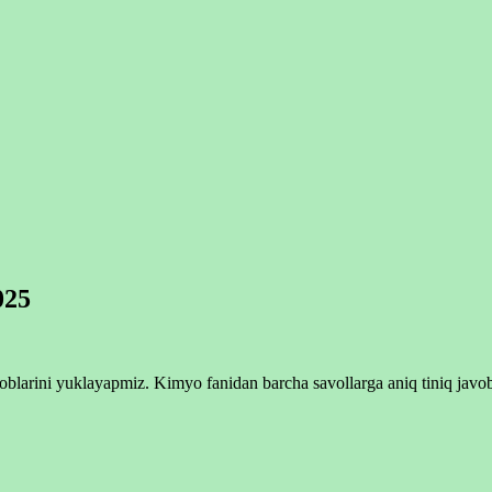
025
blarini yuklayapmiz. Kimyo fanidan barcha savollarga aniq tiniq javob