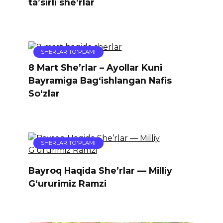
ta’sirli she’rlar
SHERLAR TO'PLAMI
8 Mart She’rlar – Ayollar Kuni
Bayramiga Bag‘ishlangan Nafis
So‘zlar
SHERLAR TO'PLAMI
Bayroq Haqida She’rlar — Milliy
G‘ururimiz Ramzi