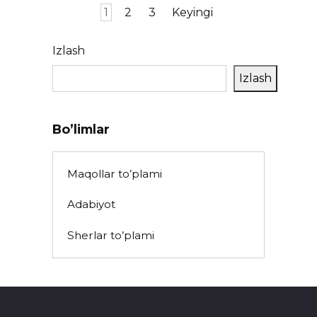
Posts
1
2
3
Keyingi
pagination
Izlash
Izlash
Bo’limlar
Maqollar to’plami
Adabiyot
Sherlar to’plami