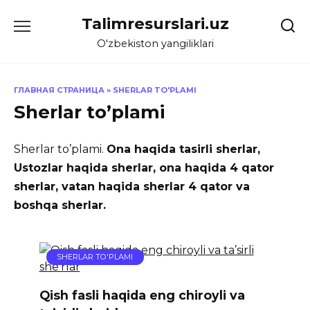
Skip
Talimresurslari.uz
to
content
O'zbekiston yangiliklari
ГЛАВНАЯ СТРАНИЦА
»
SHERLAR TO'PLAMI
Sherlar to’plami
Sherlar to’plami.
Ona haqida tasirli sherlar,
Ustozlar haqida sherlar, ona haqida 4 qator
sherlar, vatan haqida sherlar 4 qator va
boshqa sherlar.
SHERLAR TO'PLAMI
Qish fasli haqida eng chiroyli va