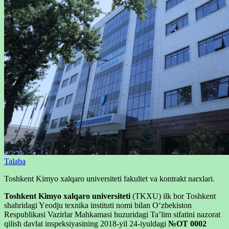
Talaba
Toshkent Kimyo xalqaro universiteti fakultet va kontrakt narxlari.
Toshkent Kimyo xalqaro universiteti
(TKXU) ilk bor Toshkent
shahridagi Yеodju texnika instituti nomi bilan Oʻzbekiston
Respublikasi Vazirlar Mahkamasi huzuridagi Taʼlim sifatini nazorat
qilish davlat inspeksiyasining 2018-yil 24-iyuldagi
№OT 0002