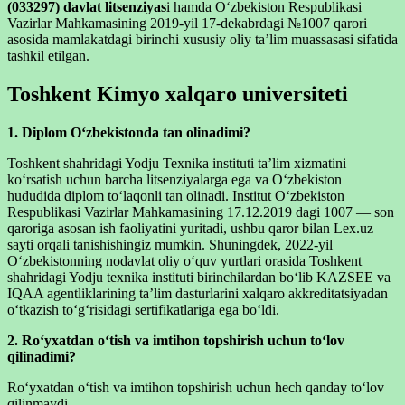
(033297) davlat litsenziyas
i hamda Oʻzbekiston Respublikasi
Vazirlar Mahkamasining 2019-yil 17-dekabrdagi №1007 qarori
asosida mamlakatdagi birinchi xususiy oliy taʼlim muassasasi sifatida
tashkil etilgan.
Toshkent Kimyo xalqaro universiteti
1. Diplom Oʻzbekistonda tan olinadimi?
Toshkent shahridagi Yodju Texnika instituti taʼlim xizmatini
koʻrsatish uchun barcha litsenziyalarga ega va Oʻzbekiston
hududida diplom toʻlaqonli tan olinadi. Institut Oʻzbekiston
Respublikasi Vazirlar Mahkamasining 17.12.2019 dagi 1007 — son
qaroriga asosan ish faoliyatini yuritadi, ushbu qaror bilan Lex.uz
sayti orqali tanishishingiz mumkin. Shuningdek, 2022-yil
Oʻzbekistonning nodavlat oliy oʻquv yurtlari orasida Toshkent
shahridagi Yodju texnika instituti birinchilardan boʻlib KAZSEE va
IQAA agentliklarining taʼlim dasturlarini xalqaro akkreditatsiyadan
oʻtkazish toʻgʻrisidagi sertifikatlariga ega boʻldi.
2. Roʻyxatdan oʻtish va imtihon topshirish uchun toʻlov
qilinadimi?
Roʻyxatdan oʻtish va imtihon topshirish uchun hech qanday toʻlov
qilinmaydi.