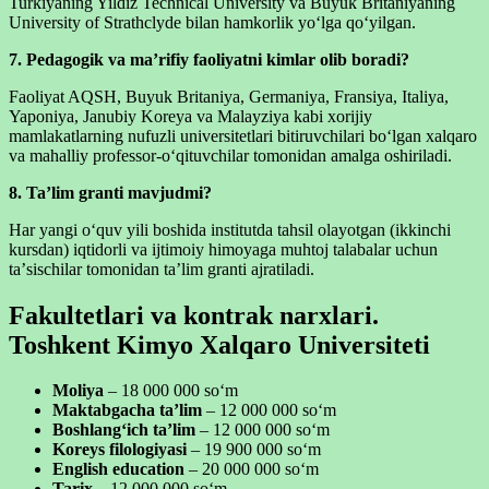
Turkiyaning Yildiz Technical University va Buyuk Britaniyaning
University of Strathclyde bilan hamkorlik yoʻlga qoʻyilgan.
7. Pedagogik va maʼrifiy faoliyatni kimlar olib boradi?
Faoliyat AQSH, Buyuk Britaniya, Germaniya, Fransiya, Italiya,
Yaponiya, Janubiy Koreya va Malayziya kabi xorijiy
mamlakatlarning nufuzli universitetlari bitiruvchilari boʻlgan xalqaro
va mahalliy professor-oʻqituvchilar tomonidan amalga oshiriladi.
8. Taʼlim granti mavjudmi?
Har yangi oʻquv yili boshida institutda tahsil olayotgan (ikkinchi
kursdan) iqtidorli va ijtimoiy himoyaga muhtoj talabalar uchun
taʼsischilar tomonidan taʼlim granti ajratiladi.
Fakultetlari va kontrak narxlari.
Toshkent Kimyo Xalqaro Universiteti
Moliya
– 18 000 000 so‘m
Maktabgacha ta’lim
– 12 000 000 so‘m
Boshlang‘ich ta’lim
– 12 000 000 so‘m
Koreys filologiyasi
– 19 900 000 so‘m
English education
– 20 000 000 so‘m
Tarix
– 12 000 000 so‘m