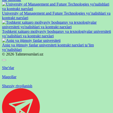
University of Management and Future Technologies yo’nalishlari va
kontrakt narxlari
Toshkent xalqaro moliyaviy boshqaruv va texnologiyalar universiteti
yo’nalishlari va kontrakt narxlari
Aniq va ijtimoiy fanlar universiteti kontrakt narxlari ta’lim
yo’nalishlari
© 2026 Talimresurslari.uz
She'rlar
Maqollar
Shaxsiy rivojlanish