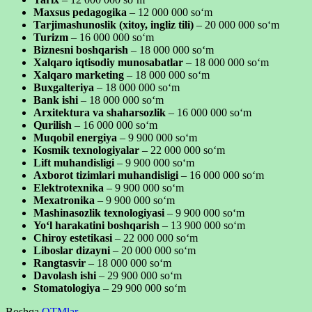
Maxsus pedagogika
– 12 000 000 so‘m
Tarjimashunoslik (xitoy, ingliz tili)
– 20 000 000 so‘m
Turizm
– 16 000 000 so‘m
Biznesni boshqarish
– 18 000 000 so‘m
Xalqaro iqtisodiy munosabatlar
– 18 000 000 so‘m
Xalqaro marketing
– 18 000 000 so‘m
Buxgalteriya
– 18 000 000 so‘m
Bank ishi
– 18 000 000 so‘m
Arxitektura va shaharsozlik
– 16 000 000 so‘m
Qurilish
– 16 000 000 so‘m
Muqobil energiya
– 9 900 000 so‘m
Kosmik texnologiyalar
– 22 000 000 so‘m
Lift muhandisligi
– 9 900 000 so‘m
Axborot tizimlari muhandisligi
– 16 000 000 so‘m
Elektrotexnika
– 9 900 000 so‘m
Mexatronika
– 9 900 000 so‘m
Mashinasozlik texnologiyasi
– 9 900 000 so‘m
Yo‘l harakatini boshqarish
– 13 900 000 so‘m
Chiroy estetikasi
– 22 000 000 so‘m
Liboslar dizayni
– 20 000 000 so‘m
Rangtasvir
– 18 000 000 so‘m
Davolash ishi
– 29 900 000 so‘m
Stomatologiya
– 29 900 000 so‘m
Boshqa
OTMlar