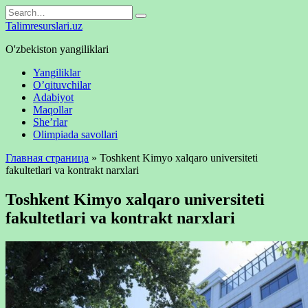
Skip
Search
to
for:
Talimresurslari.uz
content
O'zbekiston yangiliklari
Yangiliklar
O’qituvchilar
Adabiyot
Maqollar
She’rlar
Olimpiada savollari
Главная страница
»
Toshkent Kimyo xalqaro universiteti
fakultetlari va kontrakt narxlari
Toshkent Kimyo xalqaro universiteti
fakultetlari va kontrakt narxlari