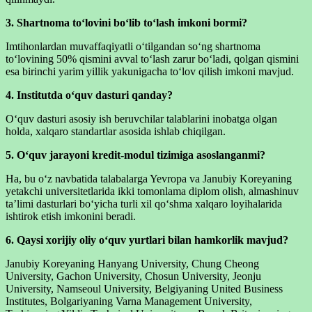
3. Shartnoma toʻlovini boʻlib toʻlash imkoni bormi?
Imtihonlardan muvaffaqiyatli oʻtilgandan soʻng shartnoma
toʻlovining 50% qismini avval toʻlash zarur boʻladi, qolgan qismini
esa birinchi yarim yillik yakunigacha toʻlov qilish imkoni mavjud.
4. Institutda oʻquv dasturi qanday?
Oʻquv dasturi asosiy ish beruvchilar talablarini inobatga olgan
holda, xalqaro standartlar asosida ishlab chiqilgan.
5. Oʻquv jarayoni kredit-modul tizimiga asoslanganmi?
Ha, bu oʻz navbatida talabalarga Yevropa va Janubiy Koreyaning
yetakchi universitetlarida ikki tomonlama diplom olish, almashinuv
taʼlimi dasturlari boʻyicha turli xil qoʻshma xalqaro loyihalarida
ishtirok etish imkonini beradi.
6. Qaysi xorijiy oliy oʻquv yurtlari bilan hamkorlik mavjud?
Janubiy Koreyaning Hanyang University, Chung Cheong
University, Gachon University, Chosun University, Jeonju
University, Namseoul University, Belgiyaning United Business
Institutes, Bolgariyaning Varna Management University,