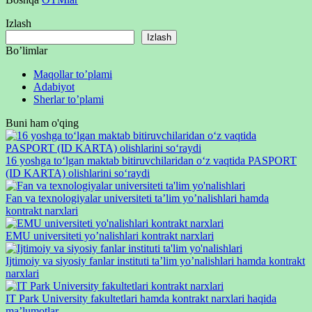
Izlash
Izlash
Bo’limlar
Maqollar to’plami
Adabiyot
Sherlar to’plami
Buni ham o'qing
16 yoshga to‘lgan maktab bitiruvchilaridan o‘z vaqtida PASPORT
(ID KARTA) olishlarini so‘raydi
Fan va texnologiyalar universiteti ta’lim yo’nalishlari hamda
kontrakt narxlari
EMU universiteti yo’nalishlari kontrakt narxlari
Ijtimoiy va siyosiy fanlar instituti ta’lim yo’nalishlari hamda kontrakt
narxlari
IT Park University fakultetlari hamda kontrakt narxlari haqida
ma’lumotlar