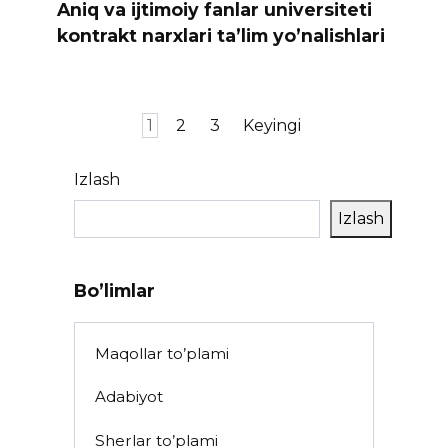
Aniq va ijtimoiy fanlar universiteti
kontrakt narxlari ta’lim yo’nalishlari
Posts
1
2
3
Keyingi
pagination
Izlash
Izlash
Bo’limlar
Maqollar to’plami
Adabiyot
Sherlar to’plami