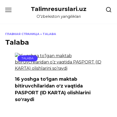
Skip
Talimresurslari.uz
to
content
O'zbekiston yangiliklari
ГЛАВНАЯ СТРАНИЦА
»
TALABA
Talaba
TALABA
16 yoshga to‘lgan maktab
bitiruvchilaridan o‘z vaqtida
PASPORT (ID KARTA) olishlarini
so‘raydi