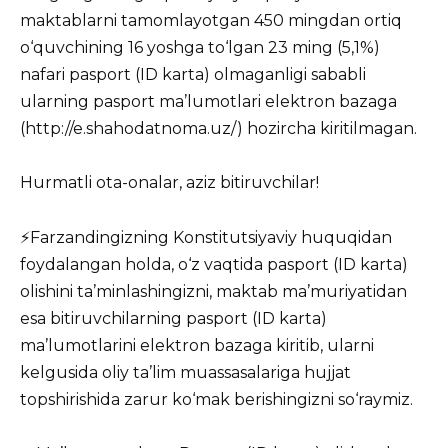
maktablarni tamomlayotgan 450 mingdan ortiq
o‘quvchining 16 yoshga to‘lgan 23 ming (5,1%)
nafari pasport (ID karta) olmaganligi sababli
ularning pasport ma’lumotlari elektron bazaga
(http://e.shahodatnoma.uz/) hozircha kiritilmagan.
Hurmatli ota-onalar, aziz bitiruvchilar!
⚡️Farzandingizning Konstitutsiyaviy huquqidan
foydalangan holda, o‘z vaqtida pasport (ID karta)
olishini ta’minlashingizni, maktab ma’muriyatidan
esa bitiruvchilarning pasport (ID karta)
ma’lumotlarini elektron bazaga kiritib, ularni
kelgusida oliy ta’lim muassasalariga hujjat
topshirishida zarur ko‘mak berishingizni so‘raymiz.