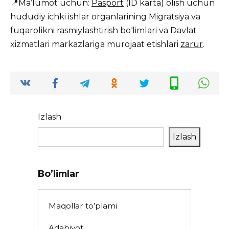
📍Ma’lumot uchun:
Pasport
(ID karta) olish uchun
hududiy ichki ishlar organlarining Migratsiya va
fuqarolikni rasmiylashtirish bo‘limlari va Davlat
xizmatlari markazlariga murojaat etishlari
zarur
.
Izlash
Izlash
Bo’limlar
Maqollar to’plami
Adabiyot