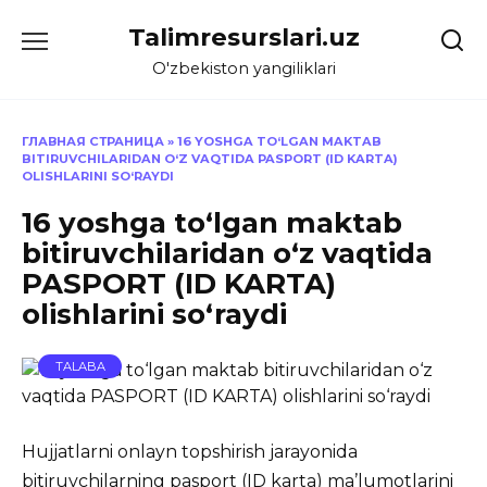
Skip
Talimresurslari.uz
to
content
O'zbekiston yangiliklari
ГЛАВНАЯ СТРАНИЦА
»
16 YOSHGA TO‘LGAN MAKTAB
BITIRUVCHILARIDAN O‘Z VAQTIDA PASPORT (ID KARTA)
OLISHLARINI SO‘RAYDI
16 yoshga to‘lgan maktab
bitiruvchilaridan o‘z vaqtida
PASPORT (ID KARTA)
olishlarini so‘raydi
TALABA
Hujjatlarni onlayn topshirish jarayonida
bitiruvchilarning pasport (ID karta) ma’lumotlarini