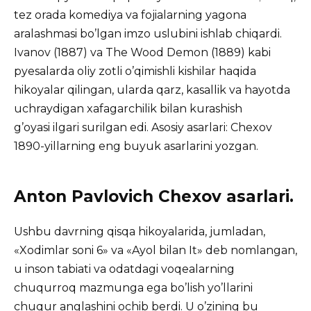
tez orada komediya va fojialarning yagona
aralashmasi bo’lgan imzo uslubini ishlab chiqardi.
Ivanov (1887) va The Wood Demon (1889) kabi
pyesalarda oliy zotli o’qimishli kishilar haqida
hikoyalar qilingan, ularda qarz, kasallik va hayotda
uchraydigan xafagarchilik bilan kurashish
g’oyasi ilgari surilgan edi. Asosiy asarlari: Chexov
1890-yillarning eng buyuk asarlarini yozgan.
Anton Pavlovich Chexov asarlari.
Ushbu davrning qisqa hikoyalarida, jumladan,
«Xodimlar soni 6» va «Ayol bilan It» deb nomlangan,
u inson tabiati va odatdagi voqealarning
chuqurroq mazmunga ega bo’lish yo’llarini
chuqur anglashini ochib berdi. U o’zining bu