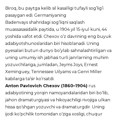
Biroq, bu paytga kelib sil kasalligi tufayli sog’lig’i
pasaygan edi. Germaniyaning
Badenvays shahridagi sog’liqni saqlash
muassasasidalik paytida, u 1904 yil 15-iyul kuni, 44
yoshida vafot etdi. Chexov o’z davrining eng buyuk
adabiyotshunoslaridan biri hisoblanadi. Uning
pyesalari butun dunyo bo’ylab sahnalashtirilgan va
uning umumiy ish jabhasi turli janrlarning muhim
yozuvchilariga, jumladan, Jeyms Joys, Ernest
Xeminguey, Tennessee Uilyams va Genri Miller
kabilarga ta’sir ko’rsatdi.
Anton Pavlovich Chexov (1860–1904)
rus
adabiyotining yorqin namoyandalaridan biri bo‘lib,
jahon dramaturgiyasi va hikoyachiligi rivojiga ulkan
hissa qo‘shgan yozuvchi va dramaturgdir. Uning
ijodi ko‘pchilik tomonidan o‘ziga xosligi, chuqur