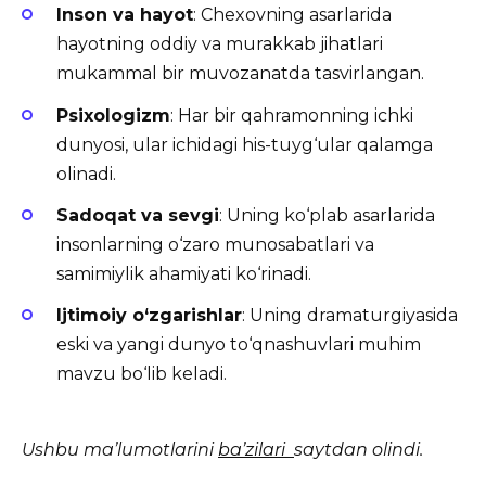
Inson va hayot
: Chexovning asarlarida
hayotning oddiy va murakkab jihatlari
mukammal bir muvozanatda tasvirlangan.
Psixologizm
: Har bir qahramonning ichki
dunyosi, ular ichidagi his-tuyg‘ular qalamga
olinadi.
Sadoqat va sevgi
: Uning ko‘plab asarlarida
insonlarning o‘zaro munosabatlari va
samimiylik ahamiyati ko‘rinadi.
Ijtimoiy o‘zgarishlar
: Uning dramaturgiyasida
eski va yangi dunyo to‘qnashuvlari muhim
mavzu bo‘lib keladi.
Ushbu ma’lumotlarini
ba’zilari
saytdan olindi.