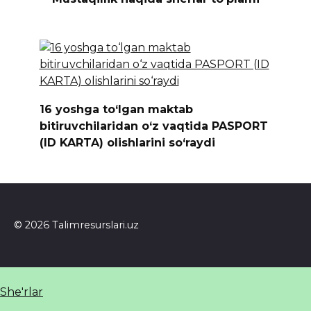
16 yoshga to‘lgan maktab
bitiruvchilaridan o‘z vaqtida PASPORT
(ID KARTA) olishlarini so‘raydi
© 2026 Talimresurslari.uz
She'rlar