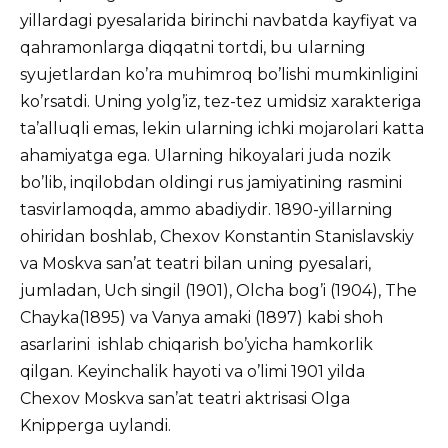
yillardagi pyesalarida birinchi navbatda kayfiyat va
qahramonlarga diqqatni tortdi, bu ularning
syujetlardan ko’ra muhimroq bo’lishi mumkinligini
ko’rsatdi. Uning yolg’iz, tez-tez umidsiz xarakteriga
ta’alluqli emas, lekin ularning ichki mojarolari katta
ahamiyatga ega. Ularning hikoyalari juda nozik
bo’lib, inqilobdan oldingi rus jamiyatining rasmini
tasvirlamoqda, ammo abadiydir. 1890-yillarning
ohiridan boshlab, Chexov Konstantin Stanislavskiy
va Moskva san’at teatri bilan uning pyesalari,
jumladan, Uch singil (1901), Olcha bog’i (1904), The
Chayka(1895) va Vanya amaki (1897) kabi shoh
asarlarini ishlab chiqarish bo’yicha hamkorlik
qilgan. Keyinchalik hayoti va o’limi 1901 yilda
Chexov Moskva san’at teatri aktrisasi Olga
Knipperga uylandi.