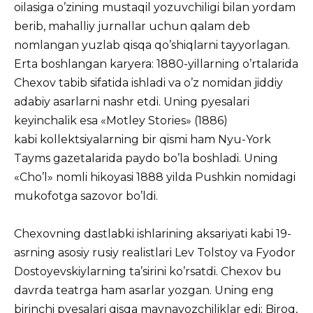
oilasiga o’zining mustaqil yozuvchiligi bilan yordam
berib, mahalliy jurnallar uchun qalam deb
nomlangan yuzlab qisqa qo’shiqlarni tayyorlagan.
Erta boshlangan karyera: 1880-yillarning o’rtalarida
Chexov tabib sifatida ishladi va o’z nomidan jiddiy
adabiy asarlarni nashr etdi. Uning pyesalari
keyinchalik esa «Motley Stories» (1886)
kabi kollektsiyalarning bir qismi ham Nyu-York
Tayms gazetalarida paydo bo’la boshladi. Uning
«Cho’l» nomli hikoyasi 1888 yilda Pushkin nomidagi
mukofotga sazovor bo’ldi.
Chexovning dastlabki ishlarining aksariyati kabi 19-
asrning asosiy rusiy realistlari Lev Tolstoy va Fyodor
Dostoyevskiylarning ta’sirini ko’rsatdi. Chexov bu
davrda teatrga ham asarlar yozgan. Uning eng
birinchi pyesalari qisqa maynavozchiliklar edi; Biroq,