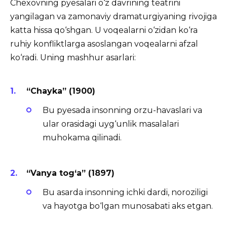
Chexovning pyesalari o‘z davrining teatrini
yangilagan va zamonaviy dramaturgiyaning rivojiga
katta hissa qo‘shgan. U voqealarni o‘zidan ko‘ra
ruhiy konfliktlarga asoslangan voqealarni afzal
ko‘radi. Uning mashhur asarlari:
“Chayka” (1900)
Bu pyesada insonning orzu-havaslari va
ular orasidagi uyg‘unlik masalalari
muhokama qilinadi.
“Vanya tog‘a” (1897)
Bu asarda insonning ichki dardi, noroziligi
va hayotga bo‘lgan munosabati aks etgan.