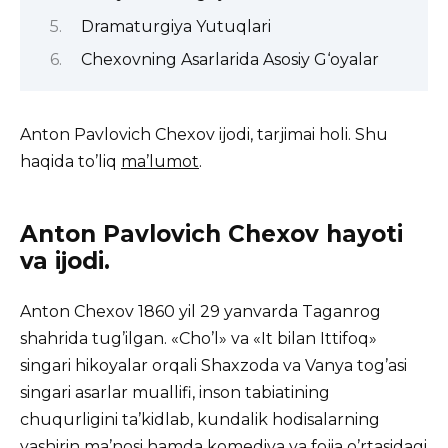
Dramaturgiya Yutuqlari
Chexovning Asarlarida Asosiy G‘oyalar
Anton Pavlovich Chexov ijodi, tarjimai holi. Shu
haqida to’liq
ma’lumot
.
Anton Pavlovich Chexov hayoti
va ijodi.
Anton Chexov 1860 yil 29 yanvarda Taganrog
shahrida tug’ilgan. «Cho’l» va «It bilan Ittifoq»
singari hikoyalar orqali Shaxzoda va Vanya tog’asi
singari asarlar muallifi, inson tabiatining
chuqurligini ta’kidlab, kundalik hodisalarning
yashirin ma’nosi hamda komediya va fojia o’rtasidagi