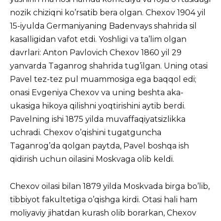
nozik chiziqni ko’rsatib bera olgan. Chexov 1904 yil
15-iyulda Germaniyaning Badenvays shahrida sil
kasalligidan vafot etdi. Yoshligi va ta’lim olgan
davrlari: Anton Pavlovich Chexov 1860 yil 29
yanvarda Taganrog shahrida tug’ilgan. Uning otasi
Pavel tez-tez pul muammosiga ega baqqol edi;
onasi Evgeniya Chexov va uning beshta aka-
ukasiga hikoya qilishni yoqtirishini aytib berdi.
Pavelning ishi 1875 yilda muvaffaqiyatsizlikka
uchradi. Chexov o’qishini tugatguncha
Taganrog’da qolgan paytda, Pavel boshqa ish
qidirish uchun oilasini Moskvaga olib keldi.
Chexov oilasi bilan 1879 yilda Moskvada birga bo’lib,
tibbiyot fakultetiga o’qishga kirdi. Otasi hali ham
moliyaviy jihatdan kurash olib borarkan, Chexov