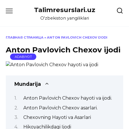
Skip
Talimresurslari.uz
to
content
O'zbekiston yangiliklari
ГЛАВНАЯ СТРАНИЦА
»
ANTON PAVLOVICH CHEXOV IJODI
Anton Pavlovich Chexov ijodi
ADABIYOT
Mundarija
Anton Pavlovich Chexov hayoti va ijodi.
Anton Pavlovich Chexov asarlari.
Chexovning Hayoti va Asarlari
Hikoyachilikdagi Ijodi