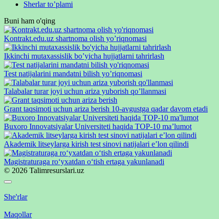
Sherlar to’plami
Buni ham o'qing
Kontrakt.edu.uz shartnoma olish yo’riqnomasi
Ikkinchi mutaxassislik bo’yicha hujjatlarni tahrirlash
Test natijalarini mandatni bilish yo’riqnomasi
Talabalar turar joyi uchun ariza yuborish qo’llanmasi
Grant taqsimoti uchun ariza berish 10-avgustga qadar davom etadi
Buxoro Innovatsiyalar Universiteti haqida TOP-10 ma’lumot
Akademik litseylarga kirish test sinovi natijalari e’lon qilindi
Magistraturaga ro‘yxatdan o‘tish ertaga yakunlanadi
© 2026 Talimresurslari.uz
She'rlar
Maqollar