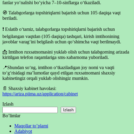
fanlar yo‘nalishi bo‘yicha 7–10-sinflarga o‘tkaziladi.
🧭 Talabgorlarga topshiriqlarni bajarish uchun 105 daqiqa vaqt
beriladi.
❗️ Eslatib o‘tamiz, talabgorlarga topshiriqlarni bajarish uchun
belgilangan vaqtdan (105 daqiqa) tashqari, kirish imtihonining
javoblar varag‘ini belgilash uchun qo‘shimcha vaqt berilmaydi.
📩 Imtihon ruxsatnomasini yuklab olish uchun talabgorning arizada
kiritilgan telefon raqamlariga sms-xabarnoma yuboriladi.
📍Shundan so‘ng, imtihon o‘tkaziladigan joy nomi va vaqti
to‘g‘risidagi ma’lumotlar qayd etilgan ruxsatnomani shaxsiy
kabinetingiz orqali yuklab olishingiz mumkin.
📄 Shaxsiy kabinet havolasi:
https://ariza.piima.uz/application/cabinet
Izlash
Izlash
Bo’limlar
Maqollar to’plami
Adabiyot