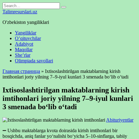
Skip
Search
to
for:
Talimresurslari.uz
content
O'zbekiston yangiliklari
Yangiliklar
O’qituvchilar
Adabiyot
Maqollar
She’rlar
Olimpiada savollari
Главная страница
»
Ixtisoslashtirilgan maktablarning kirish
imtihonlari joriy yilning 7–9-iyul kunlari 3 smenada bo‘lib o‘tadi
Ixtisoslashtirilgan maktablarning kirish
imtihonlari joriy yilning 7–9-iyul kunlari
3 smenada bo‘lib o‘tadi
Abituriyentlar
➖ Ushbu maktablarga kvota doirasida kirish imtihonlari bir
bosqichda, aniq fanlar yo‘nalishi bo‘yicha 5–10-sinflarga, tabiiy