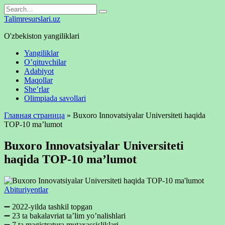
Skip
Search
to
for:
Talimresurslari.uz
content
O'zbekiston yangiliklari
Yangiliklar
O’qituvchilar
Adabiyot
Maqollar
She’rlar
Olimpiada savollari
Главная страница
»
Buxoro Innovatsiyalar Universiteti haqida
TOP-10 ma’lumot
Buxoro Innovatsiyalar Universiteti
haqida TOP-10 ma’lumot
Abituriyentlar
➖ 2022-yilda tashkil topgan
➖ 23 ta bakalavriat ta’lim yo’nalishlari
➖ 7 ta magistratura mutaxassisliklari