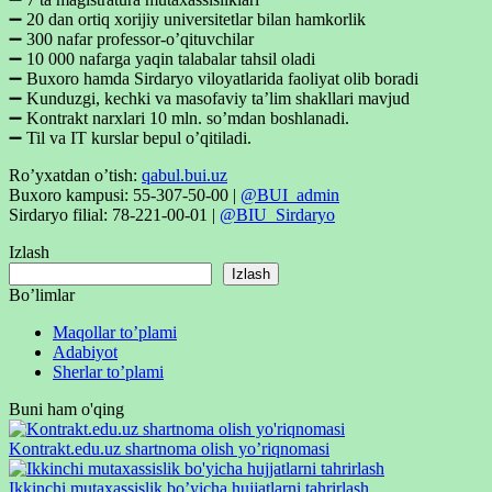
➖ 20 dan ortiq xorijiy universitetlar bilan hamkorlik
➖ 300 nafar professor-o’qituvchilar
➖ 10 000 nafarga yaqin talabalar tahsil oladi
➖ Buxoro hamda Sirdaryo viloyatlarida faoliyat olib boradi
➖ Kunduzgi, kechki va masofaviy ta’lim shakllari mavjud
➖ Kontrakt narxlari 10 mln. so’mdan boshlanadi.
➖ Til va IT kurslar bepul o’qitiladi.
Ro’yxatdan o’tish:
qabul.bui.uz
Buxoro kampusi: 55-307-50-00 |
@BUI_admin
Sirdaryo filial: 78-221-00-01 |
@BIU_Sirdaryo
Izlash
Izlash
Bo’limlar
Maqollar to’plami
Adabiyot
Sherlar to’plami
Buni ham o'qing
Kontrakt.edu.uz shartnoma olish yo’riqnomasi
Ikkinchi mutaxassislik bo’yicha hujjatlarni tahrirlash