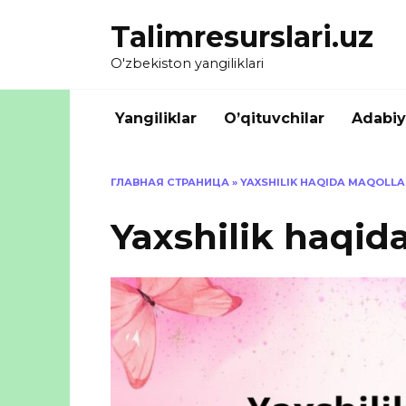
Skip
Talimresurslari.uz
to
content
O'zbekiston yangiliklari
Yangiliklar
O’qituvchilar
Adabiy
ГЛАВНАЯ СТРАНИЦА
»
YAXSHILIK HAQIDA MAQOLLA
Yaxshilik haqid