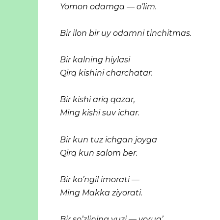
Yomon odamga — o’lim.
Bir ilon bir uy odamni tinchitmas.
Bir kalning hiylasi
Qirq kishini charchatar.
Bir kishi ariq qazar,
Ming kishi suv ichar.
Bir kun tuz ichgan joyga
Qirq kun salom ber.
Bir ko’ngil imorati —
Ming Makka ziyorati.
Bir so’zlining yuzi — yorug’,