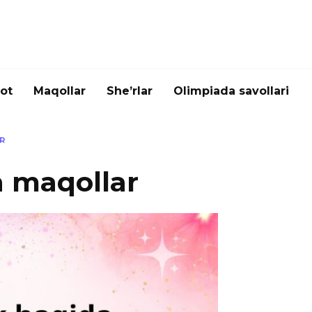
ot
Maqollar
She’rlar
Olimpiada savollari
R
a maqollar