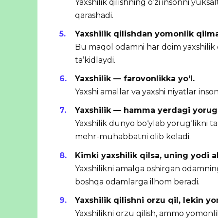
Yaxshilik qilishning o‘zi insonni yuks
qarashadi.
Yaxshilik qilishdan yomonlik qilma
Bu maqol odamni har doim yaxshilik 
ta’kidlaydi.
Yaxshilik — farovonlikka yo‘l.
Yaxshi amallar va yaxshi niyatlar inso
Yaxshilik — hamma yerdagi yorug‘
Yaxshilik dunyo bo‘ylab yorug‘likni ta
mehr-muhabbatni olib keladi.
Kimki yaxshilik qilsa, uning yodi a
Yaxshilikni amalga oshirgan odamnin
boshqa odamlarga ilhom beradi.
Yaxshilik qilishni orzu qil, lekin
Yaxshilikni orzu qilish, ammo yomonli