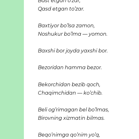
Bast etgan o’zar,
Qasd etgan to’zar.
Baxtiyor bo’lsa zamon,
Noshukur bo’lma — yomon.
Baxshi bor joyda yaxshi bor.
Bezoridan hamma bezor.
Bekorchidan bezib qoch,
Chaqimchidan — ko’chib.
Beli og’rimagan bel bo’lmas,
Birovning xizmatin bilmas.
Beqo’nimga qo’nim yo’q,