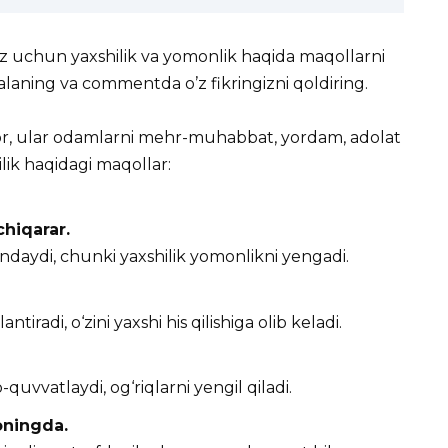
iz uchun yaxshilik va yomonlik haqida maqollarni
aning va commentda o’z fikringizni qoldiring.
or, ular odamlarni mehr-muhabbat, yordam, adolat
ilik haqidagi maqollar:
chiqarar.
ndaydi, chunki yaxshilik yomonlikni yengadi.
ntiradi, o‘zini yaxshi his qilishiga olib keladi.
quvvatlaydi, og‘riqlarni yengil qiladi.
oningda.