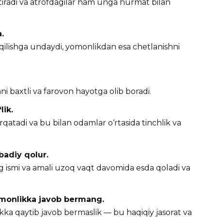
altiradi va atrofdagilar ham unga hurmat bilan
.
qilishga undaydi, yomonlikdan esa chetlanishni
nni baxtli va farovon hayotga olib boradi.
lik.
rqatadi va bu bilan odamlar o‘rtasida tinchlik va
badiy qolur.
g ismi va amali uzoq vaqt davomida esda qoladi va
 yomonlikka javob bermang.
kka qaytib javob bermaslik — bu haqiqiy jasorat va