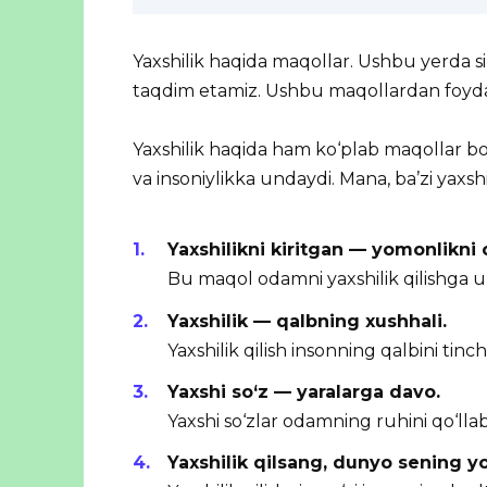
Yaxshilik haqida maqollar. Ushbu yerda s
taqdim etamiz. Ushbu maqollardan foydal
Yaxshilik haqida ham ko‘plab maqollar b
va insoniylikka undaydi. Mana, ba’zi yaxsh
Yaxshilikni kiritgan — yomonlikni 
Bu maqol odamni yaxshilik qilishga u
Yaxshilik — qalbning xushhali.
Yaxshilik qilish insonning qalbini tinchla
Yaxshi so‘z — yaralarga davo.
Yaxshi so‘zlar odamning ruhini qo‘llab-
Yaxshilik qilsang, dunyo sening y