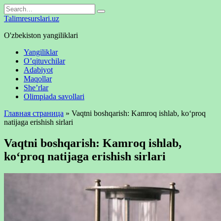
Skip
Search
to
for:
Talimresurslari.uz
content
O'zbekiston yangiliklari
Yangiliklar
O’qituvchilar
Adabiyot
Maqollar
She’rlar
Olimpiada savollari
Главная страница
»
Vaqtni boshqarish: Kamroq ishlab, ko‘proq
natijaga erishish sirlari
Vaqtni boshqarish: Kamroq ishlab,
ko‘proq natijaga erishish sirlari