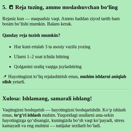
5. 📒
Reja tuzing, ammo moslashuvchan bo‘ling
Rejasiz kun — maqsadsiz vaqt. Ammo haddan ziyod tartib ham
bosim bo‘lishi mumkin. Balans kerak.
Qanday reja tuzish mumkin?
Har kuni ertalab 3 ta asosiy vazifa yozing
Ularni 1–2 soat ichida bitiring
Qolganini oraliq vaqtga joylashtiring
📌 Hayotingizni to‘liq rejalashtirish emas,
muhim ishlarni aniqlab
olish
yetarli.
Xulosa: Ishlamang, samarali ishlang!
Vaqtingizni boshqarish — hayotingizni boshqarishdir. Ko‘p ishlash
emas,
to‘g‘ri ishlash
muhim. Yuqoridagi usullarni asta-sekin
hayotingizga qo‘shsangiz, kuningizda bo‘sh vaqt ko‘payadi, stress
kamayadi va eng muhimi — natijalar sezilarli bo‘ladi.