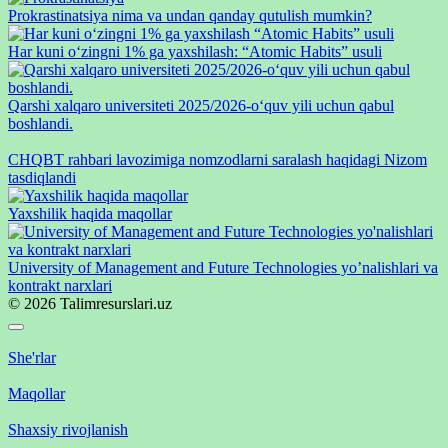
Prokrastinatsiya nima va undan qanday qutulish mumkin?
Har kuni o‘zingni 1% ga yaxshilash: “Atomic Habits” usuli
Qarshi xalqaro universiteti 2025/2026-oʻquv yili uchun qabul
boshlandi.
CHQBT rahbari lavozimiga nomzodlarni saralash haqidagi Nizom
tasdiqlandi
Yaxshilik haqida maqollar
University of Management and Future Technologies yo’nalishlari va
kontrakt narxlari
© 2026 Talimresurslari.uz
She'rlar
Maqollar
Shaxsiy rivojlanish