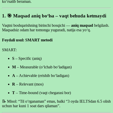
ko‘rsatib beraman.
1. 🎯
Maqsad aniq bo‘lsa – vaqt behuda ketmaydi
Vaqtni boshqarishning birinchi bosqichi —
aniq maqsad
belgilash.
Maqsadsiz odam har tomonga yuguradi, natija esa yo‘q.
Foydali usul: SMART metodi
SMART:
S
– Specific (aniq)
M
– Measurable (o‘lchab bo‘ladigan)
A
– Achievable (erishib bo‘ladigan)
R
– Relevant (mos)
T
– Time-bound (vaqt chegarasi bor)
📝 Misol: “Til o‘rganaman” emas, balki “3 oyda IELTSdan 6.5 olish
uchun har kuni 1 soat dars qilaman”.