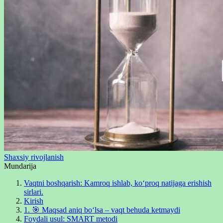
Shaxsiy rivojlanish
Mundarija
Vaqtni boshqarish: Kamroq ishlab, ko‘proq natijaga erishish
sirlari.
Kirish
1. 🎯 Maqsad aniq bo‘lsa – vaqt behuda ketmaydi
Foydali usul: SMART metodi