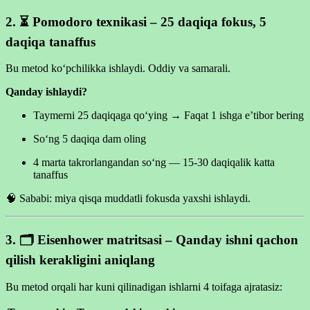
2. ⏳
Pomodoro texnikasi – 25 daqiqa fokus, 5
daqiqa tanaffus
Bu metod ko‘pchilikka ishlaydi. Oddiy va samarali.
Qanday ishlaydi?
Taymerni 25 daqiqaga qo‘ying → Faqat 1 ishga e’tibor bering
So‘ng 5 daqiqa dam oling
4 marta takrorlangandan so‘ng — 15-30 daqiqalik katta
tanaffus
🧠 Sababi: miya qisqa muddatli fokusda yaxshi ishlaydi.
3. 🗂
Eisenhower matritsasi – Qanday ishni qachon
qilish kerakligini aniqlang
Bu metod orqali har kuni qilinadigan ishlarni 4 toifaga ajratasiz: