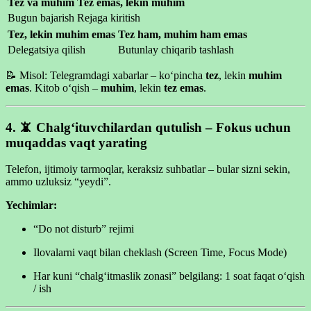
Tez va muhim
Tez emas, lekin muhim
Bugun bajarish
Rejaga kiritish
Tez, lekin muhim emas
Tez ham, muhim ham emas
Delegatsiya qilish
Butunlay chiqarib tashlash
📝 Misol: Telegramdagi xabarlar – ko‘pincha
tez
, lekin
muhim
emas
. Kitob o‘qish –
muhim
, lekin
tez emas
.
4. 📵
Chalg‘ituvchilardan qutulish – Fokus uchun
muqaddas vaqt yarating
Telefon, ijtimoiy tarmoqlar, keraksiz suhbatlar – bular sizni sekin,
ammo uzluksiz “yeydi”.
Yechimlar:
“Do not disturb” rejimi
Ilovalarni vaqt bilan cheklash (Screen Time, Focus Mode)
Har kuni “chalg‘itmaslik zonasi” belgilang: 1 soat faqat o‘qish
/ ish