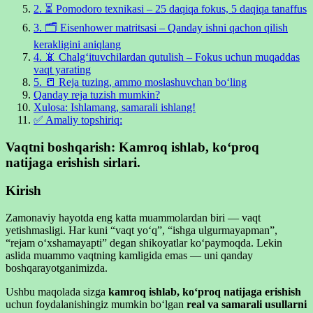
2. ⏳ Pomodoro texnikasi – 25 daqiqa fokus, 5 daqiqa tanaffus
3. 🗂 Eisenhower matritsasi – Qanday ishni qachon qilish
kerakligini aniqlang
4. 📵 Chalg‘ituvchilardan qutulish – Fokus uchun muqaddas
vaqt yarating
5. 📒 Reja tuzing, ammo moslashuvchan bo‘ling
Qanday reja tuzish mumkin?
Xulosa: Ishlamang, samarali ishlang!
✅ Amaliy topshiriq:
Vaqtni boshqarish: Kamroq ishlab, ko‘proq
natijaga erishish sirlari.
Kirish
Zamonaviy hayotda eng katta muammolardan biri — vaqt
yetishmasligi. Har kuni “vaqt yo‘q”, “ishga ulgurmayapman”,
“rejam o‘xshamayapti” degan shikoyatlar ko‘paymoqda. Lekin
aslida muammo vaqtning kamligida emas — uni qanday
boshqarayotganimizda.
Ushbu maqolada sizga
kamroq ishlab, ko‘proq natijaga erishish
uchun foydalanishingiz mumkin bo‘lgan
real va samarali usullarni