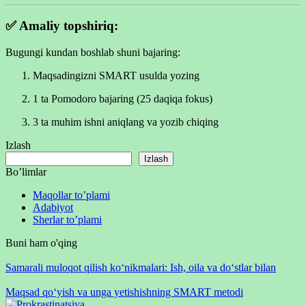
✅ Amaliy topshiriq:
Bugungi kundan boshlab shuni bajaring:
Maqsadingizni SMART usulda yozing
1 ta Pomodoro bajaring (25 daqiqa fokus)
3 ta muhim ishni aniqlang va yozib chiqing
Izlash
Izlash
Bo’limlar
Maqollar to’plami
Adabiyot
Sherlar to’plami
Buni ham o'qing
Samarali muloqot qilish ko‘nikmalari: Ish, oila va do‘stlar bilan
Maqsad qo‘yish va unga yetishishning SMART metodi