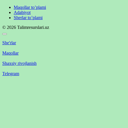
Maqollar to’plami
Adabiyot
Sherlar to’plami
© 2026 Talimresurslari.uz
She'rlar
Maqollar
Shaxsiy rivojlanish
Telegram