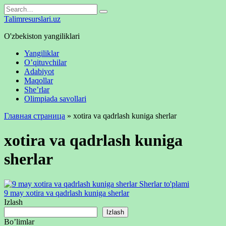
Skip
Search
to
for:
Talimresurslari.uz
content
O'zbekiston yangiliklari
Yangiliklar
O’qituvchilar
Adabiyot
Maqollar
She’rlar
Olimpiada savollari
Главная страница
»
xotira va qadrlash kuniga sherlar
xotira va qadrlash kuniga
sherlar
Sherlar to'plami
9 may xotira va qadrlash kuniga sherlar
Izlash
Izlash
Bo’limlar