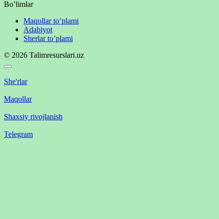
Bo’limlar
Maqollar to’plami
Adabiyot
Sherlar to’plami
© 2026 Talimresurslari.uz
She'rlar
Maqollar
Shaxsiy rivojlanish
Telegram