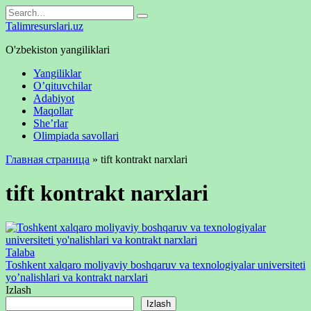
Skip
Search
to
for:
Talimresurslari.uz
content
O'zbekiston yangiliklari
Yangiliklar
O’qituvchilar
Adabiyot
Maqollar
She’rlar
Olimpiada savollari
Главная страница
»
tift kontrakt narxlari
tift kontrakt narxlari
Talaba
Toshkent xalqaro moliyaviy boshqaruv va texnologiyalar universiteti
yo’nalishlari va kontrakt narxlari
Izlash
Izlash