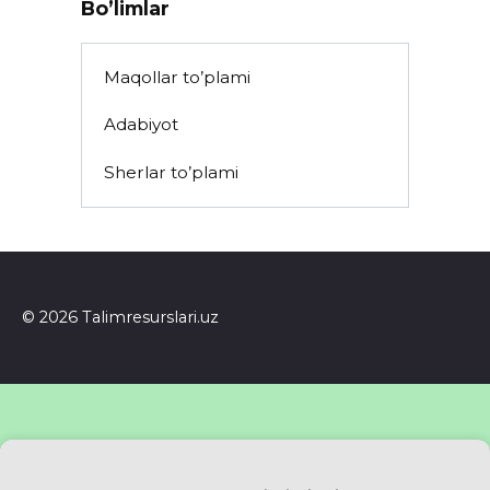
Bo’limlar
Maqollar to’plami
Adabiyot
Sherlar to’plami
© 2026 Talimresurslari.uz