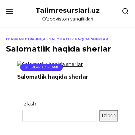
Skip
Talimresurslari.uz
to
content
O'zbekiston yangiliklari
ГЛАВНАЯ СТРАНИЦА
»
SALOMATLIK HAQIDA SHERLAR
Salomatlik haqida sherlar
SHERLAR TO'PLAMI
Salomatlik haqida sherlar
Izlash
Izlash