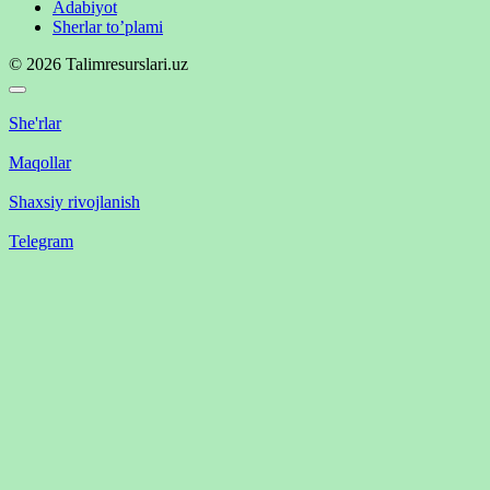
Adabiyot
Sherlar to’plami
© 2026 Talimresurslari.uz
She'rlar
Maqollar
Shaxsiy rivojlanish
Telegram