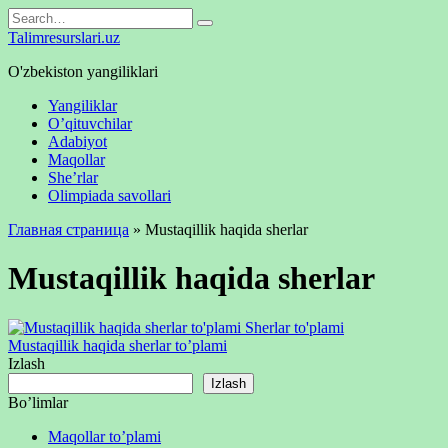
Skip
Search
to
for:
Talimresurslari.uz
content
O'zbekiston yangiliklari
Yangiliklar
O’qituvchilar
Adabiyot
Maqollar
She’rlar
Olimpiada savollari
Главная страница
»
Mustaqillik haqida sherlar
Mustaqillik haqida sherlar
Sherlar to'plami
Mustaqillik haqida sherlar to’plami
Izlash
Izlash
Bo’limlar
Maqollar to’plami