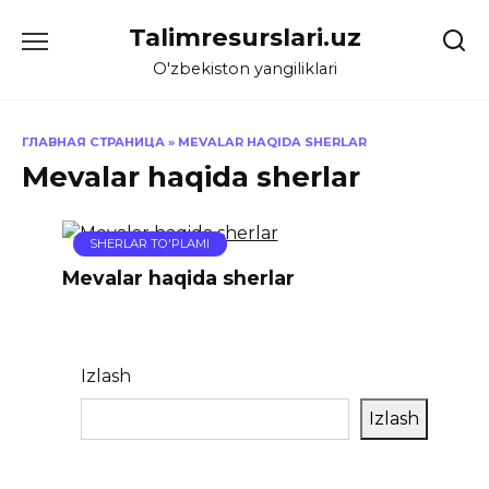
Skip
Talimresurslari.uz
to
content
O'zbekiston yangiliklari
ГЛАВНАЯ СТРАНИЦА
»
MEVALAR HAQIDA SHERLAR
Mevalar haqida sherlar
SHERLAR TO'PLAMI
Mevalar haqida sherlar
Izlash
Izlash