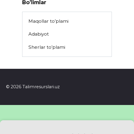
Bo’limlar
Maqollar to’plami
Adabiyot
Sherlar to’plami
© 2026 Talimresurslari.uz