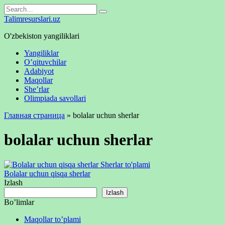
Skip
Search
to
for:
Talimresurslari.uz
content
O'zbekiston yangiliklari
Yangiliklar
O’qituvchilar
Adabiyot
Maqollar
She’rlar
Olimpiada savollari
Главная страница
»
bolalar uchun sherlar
bolalar uchun sherlar
Sherlar to'plami
Bolalar uchun qisqa sherlar
Izlash
Izlash
Bo’limlar
Maqollar to’plami