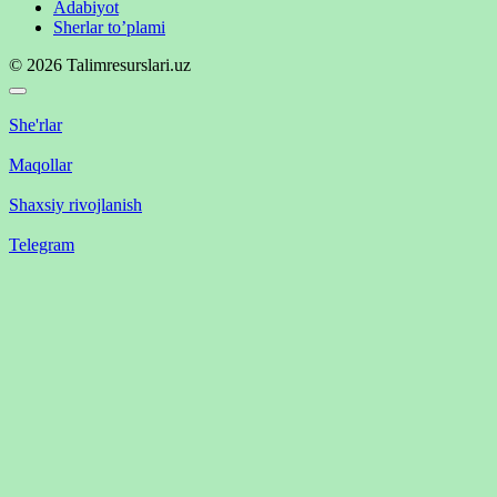
Adabiyot
Sherlar to’plami
© 2026 Talimresurslari.uz
She'rlar
Maqollar
Shaxsiy rivojlanish
Telegram