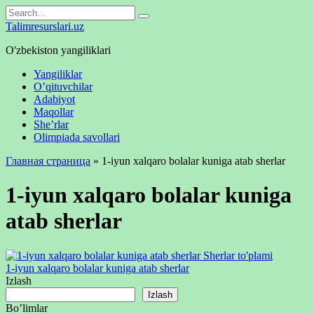
Skip
Search
to
for:
Talimresurslari.uz
content
O'zbekiston yangiliklari
Yangiliklar
O’qituvchilar
Adabiyot
Maqollar
She’rlar
Olimpiada savollari
Главная страница
»
1-iyun xalqaro bolalar kuniga atab sherlar
1-iyun xalqaro bolalar kuniga
atab sherlar
Sherlar to'plami
1-iyun xalqaro bolalar kuniga atab sherlar
Izlash
Izlash
Bo’limlar