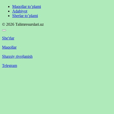
Maqollar to’plami
Adabiyot
Sherlar to’plami
© 2026 Talimresurslari.uz
She'rlar
Maqollar
Shaxsiy rivojlanish
Telegram