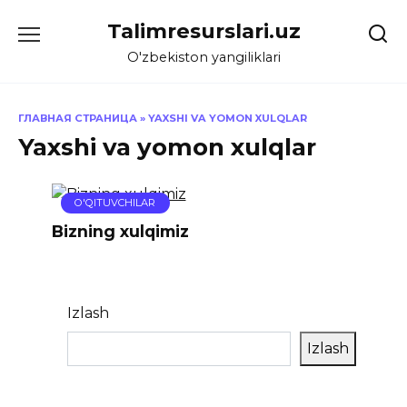
Skip
Talimresurslari.uz
to
content
O'zbekiston yangiliklari
ГЛАВНАЯ СТРАНИЦА
»
YAXSHI VA YOMON XULQLAR
Yaxshi va yomon xulqlar
O'QITUVCHILAR
Bizning xulqimiz
Izlash
Izlash