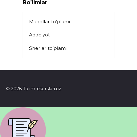
Bo’limlar
Maqollar to’plami
Adabiyot
Sherlar to’plami
© 2026 Talimresurslari.uz