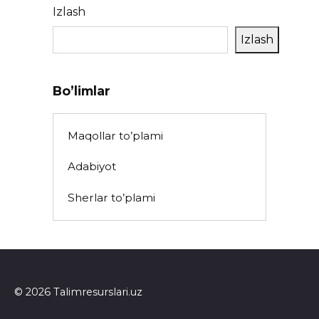
Izlash
Izlash
Bo’limlar
Maqollar to’plami
Adabiyot
Sherlar to’plami
© 2026 Talimresurslari.uz