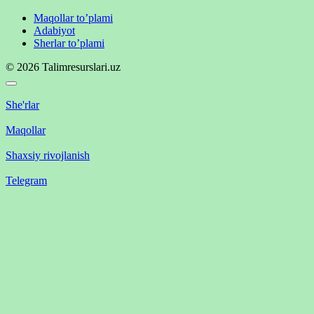
Maqollar to’plami
Adabiyot
Sherlar to’plami
© 2026 Talimresurslari.uz
She'rlar
Maqollar
Shaxsiy rivojlanish
Telegram