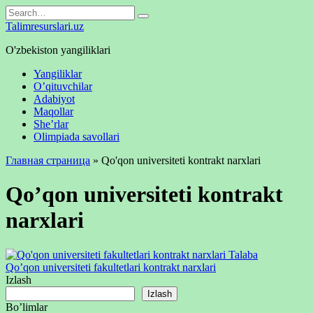
Skip
Search
to
for:
Talimresurslari.uz
content
O'zbekiston yangiliklari
Yangiliklar
O’qituvchilar
Adabiyot
Maqollar
She’rlar
Olimpiada savollari
Главная страница
»
Qo'qon universiteti kontrakt narxlari
Qo’qon universiteti kontrakt
narxlari
Talaba
Qo’qon universiteti fakultetlari kontrakt narxlari
Izlash
Izlash
Bo’limlar