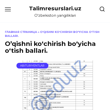
Skip
Talimresurslari.uz
to
content
O'zbekiston yangiliklari
ГЛАВНАЯ СТРАНИЦА
»
O’QISHNI KO‘CHIRISH BO‘YICHA O‘TISH
BALLARI.
O’qishni ko‘chirish bo‘yicha
o‘tish ballari.
ABITURIYENTLAR