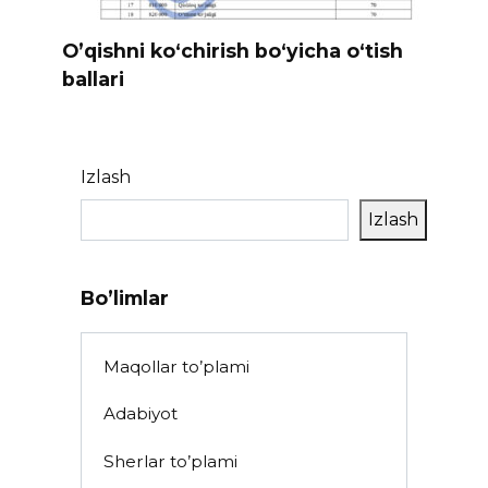
O’qishni ko‘chirish bo‘yicha o‘tish
ballari
Izlash
Izlash
Bo’limlar
Maqollar to’plami
Adabiyot
Sherlar to’plami