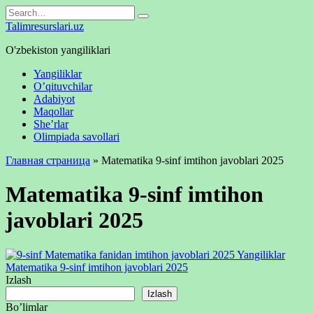
Skip
Search
to
for:
Talimresurslari.uz
content
O'zbekiston yangiliklari
Yangiliklar
O’qituvchilar
Adabiyot
Maqollar
She’rlar
Olimpiada savollari
Главная страница
»
Matematika 9-sinf imtihon javoblari 2025
Matematika 9-sinf imtihon
javoblari 2025
Yangiliklar
Matematika 9-sinf imtihon javoblari 2025
Izlash
Izlash
Bo’limlar