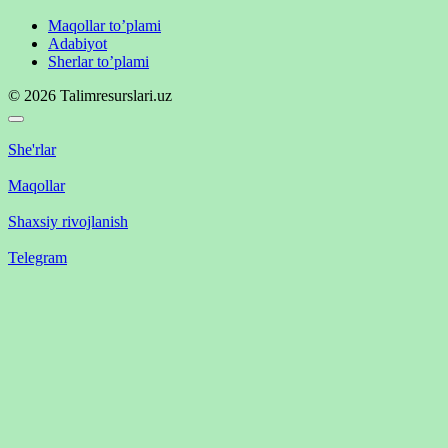
Maqollar to’plami
Adabiyot
Sherlar to’plami
© 2026 Talimresurslari.uz
She'rlar
Maqollar
Shaxsiy rivojlanish
Telegram