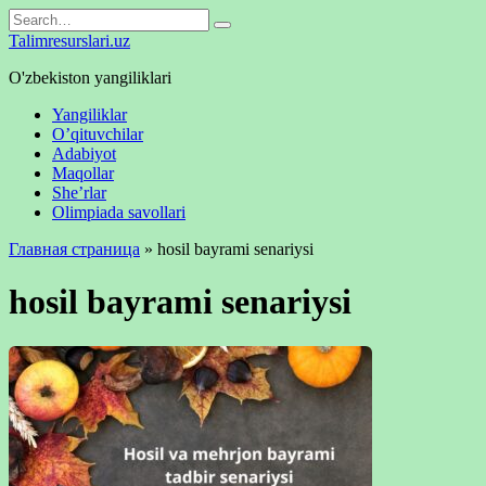
Skip
Search
to
for:
Talimresurslari.uz
content
O'zbekiston yangiliklari
Yangiliklar
O’qituvchilar
Adabiyot
Maqollar
She’rlar
Olimpiada savollari
Главная страница
»
hosil bayrami senariysi
hosil bayrami senariysi