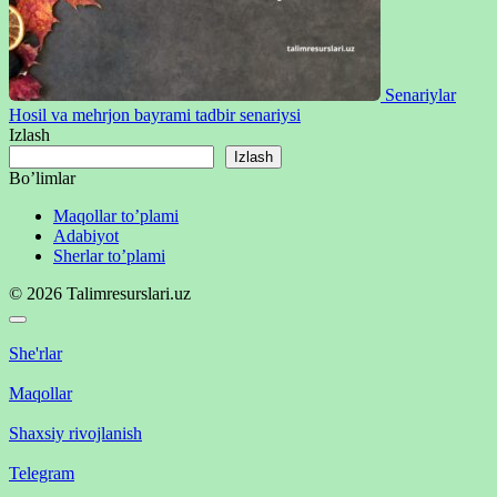
Senariylar
Hosil va mehrjon bayrami tadbir senariysi
Izlash
Izlash
Bo’limlar
Maqollar to’plami
Adabiyot
Sherlar to’plami
© 2026 Talimresurslari.uz
She'rlar
Maqollar
Shaxsiy rivojlanish
Telegram