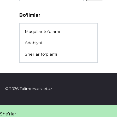
Bo’limlar
Maqollar to’plami
Adabiyot
Sherlar to’plami
© 2026 Talimresurslari.uz
She'rlar