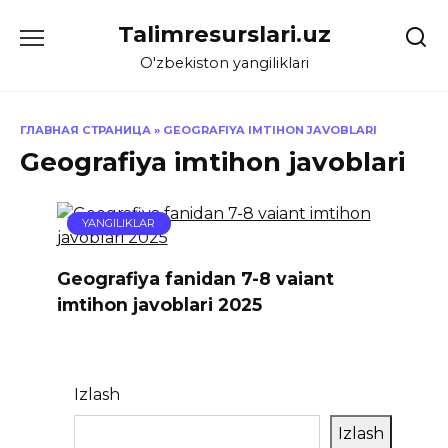
Skip
Talimresurslari.uz
to
content
O'zbekiston yangiliklari
ГЛАВНАЯ СТРАНИЦА
»
GEOGRAFIYA IMTIHON JAVOBLARI
Geografiya imtihon javoblari
YANGILIKLAR
Geografiya fanidan 7-8 vaiant
imtihon javoblari 2025
Izlash
Izlash