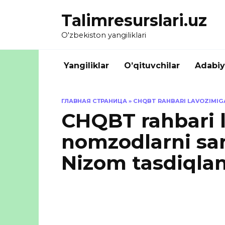
Skip
Talimresurslari.uz
to
content
O'zbekiston yangiliklari
Yangiliklar
O’qituvchilar
Adabiy
ГЛАВНАЯ СТРАНИЦА
»
CHQBT RAHBARI LAVOZIMIG
CHQBT rahbari 
nomzodlarni sar
Nizom tasdiqla