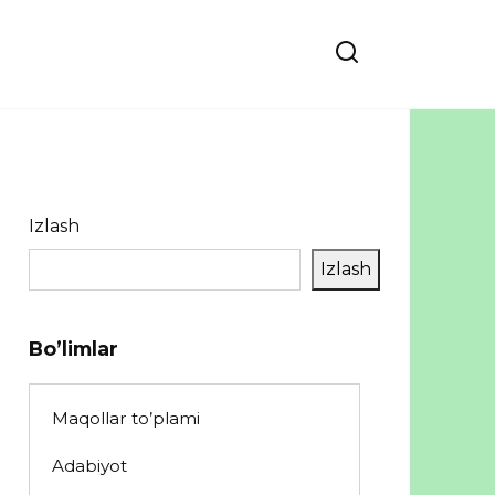
Izlash
Izlash
Bo’limlar
Maqollar to’plami
Adabiyot