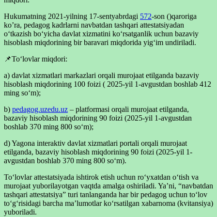
Hukumatning 2021-yilning 17-sentyabrdagi
572
-son ()qaroriga
ko’ra, pedagog kadrlarni navbatdan tashqari attestatsiyadan
oʻtkazish boʻyicha davlat xizmatini koʻrsatganlik uchun bazaviy
hisoblash miqdorining bir baravari miqdorida yigʻim undiriladi.
📌Toʻlovlar miqdori:
a) davlat xizmatlari markazlari orqali murojaat etilganda bazaviy
hisoblash miqdorining 100 foizi ( 2025-yil 1-avgustdan boshlab 412
ming soʻm);
b)
pedagog.uzedu.uz
– platformasi orqali murojaat etilganda,
bazaviy hisoblash miqdorining 90 foizi (2025-yil 1-avgustdan
boshlab 370 ming 800 soʻm);
d) Yagona interaktiv davlat xizmatlari portali orqali murojaat
etilganda, bazaviy hisoblash miqdorining 90 foizi (2025-yil 1-
avgustdan boshlab 370 ming 800 soʻm).
Toʻlovlar attestatsiyada ishtirok etish uchun roʻyxatdan oʻtish va
murojaat yuborilayotgan vaqtda amalga oshiriladi. Yaʼni, “navbatdan
tashqari attestatsiya” turi tanlanganda har bir pedagog uchun toʻlov
toʻgʻrisidagi barcha maʼlumotlar koʻrsatilgan xabarnoma (kvitansiya)
yuboriladi.