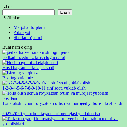
Izlash
Izlash
Bo’limlar
Maqollar to’plami
Adabiyot
Sherlar to’plami
Buni ham o'qing
pedkadr.uzedu.uz kirish login parol
Hosil bayrami – kelajak soati
Bizning xulqimiz
1-2-3-4-5-6-7-8-9-10-11 sinf soati yuklab olish.
Toifa olish uchun roʻyxatdan oʻtish va murojaat yuborish boshlandi
2025-2026 yil uchun tayanch o’quv rejasi yuklab olish