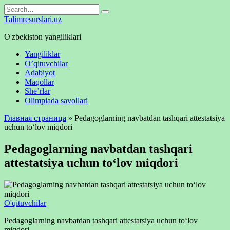
Skip
Search
to
for:
Talimresurslari.uz
content
O'zbekiston yangiliklari
Yangiliklar
O’qituvchilar
Adabiyot
Maqollar
She’rlar
Olimpiada savollari
Главная страница
»
Pedagoglarning navbatdan tashqari attestatsiya
uchun toʻlov miqdori
Pedagoglarning navbatdan tashqari
attestatsiya uchun toʻlov miqdori
O'qituvchilar
Pedagoglarning navbatdan tashqari attestatsiya uchun toʻlov
miqdori.