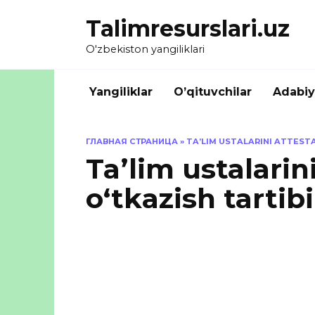
Skip
Talimresurslari.uz
to
content
O'zbekiston yangiliklari
Yangiliklar
O’qituvchilar
Adabiy
ГЛАВНАЯ СТРАНИЦА
»
TAʼLIM USTALARINI ATTEST
Taʼlim ustalarin
oʻtkazish tartib
Taʼ