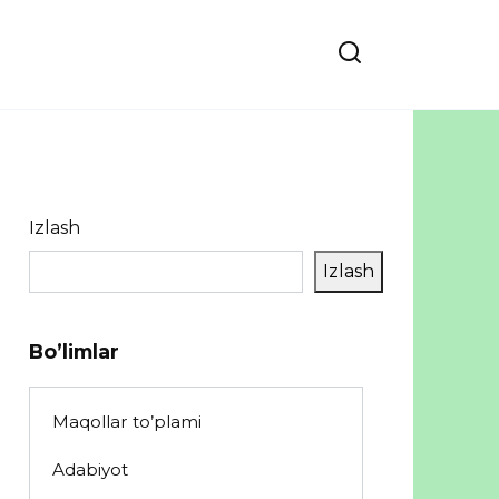
Izlash
Izlash
Bo’limlar
Maqollar to’plami
Adabiyot