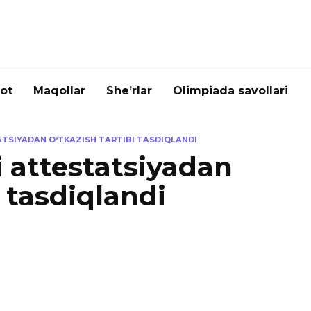
ot
Maqollar
She’rlar
Olimpiada savollari
ATSIYADAN OʻTKAZISH TARTIBI TASDIQLANDI
i attestatsiyadan
i tasdiqlandi
lim ustalarini attestatsiyadan