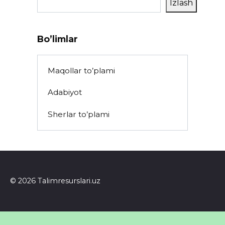
Izlash
Bo’limlar
Maqollar to’plami
Adabiyot
Sherlar to’plami
© 2026 Talimresurslari.uz