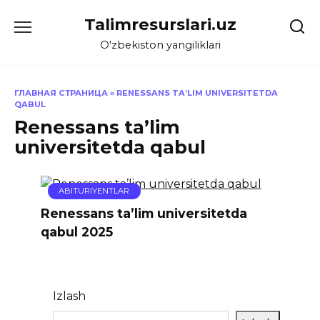
Skip
Talimresurslari.uz
to
content
O'zbekiston yangiliklari
ГЛАВНАЯ СТРАНИЦА
»
RENESSANS TA’LIM UNIVERSITETDA
QABUL
Renessans ta’lim
universitetda qabul
ABITURIYENTLAR
Renessans ta’lim universitetda
qabul 2025
Izlash