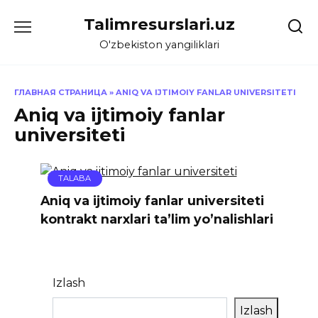
Skip
Talimresurslari.uz
to
content
O'zbekiston yangiliklari
ГЛАВНАЯ СТРАНИЦА
»
ANIQ VA IJTIMOIY FANLAR UNIVERSITETI
Aniq va ijtimoiy fanlar
universiteti
TALABA
Aniq va ijtimoiy fanlar universiteti
kontrakt narxlari ta’lim yo’nalishlari
Izlash
Izlash