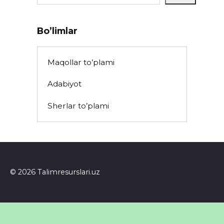
Bo’limlar
Maqollar to’plami
Adabiyot
Sherlar to’plami
© 2026 Talimresurslari.uz